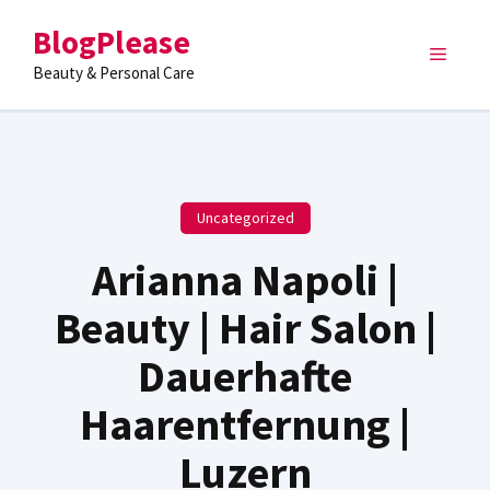
Skip
BlogPlease
to
Menu
content
Beauty & Personal Care
Uncategorized
Arianna Napoli |
Beauty | Hair Salon |
Dauerhafte
Haarentfernung |
Luzern